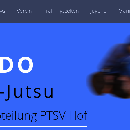
ws
Verein
Trainingszeiten
Jugend
Mann
UDO
-Jutsu
teilung PTSV Hof