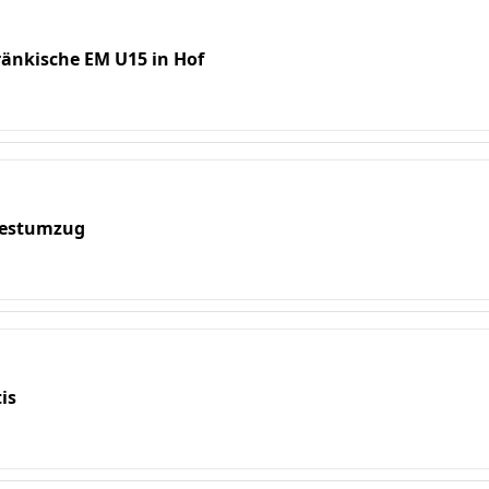
ränkische EM U15 in Hof
sfestumzug
is