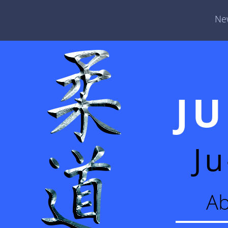
Ne
J
Ju
Ab